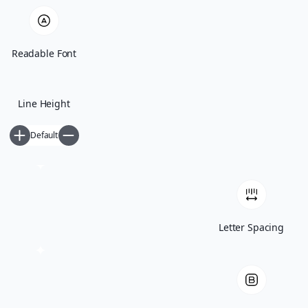
Readable Font
Line Height
Default
Γνώμες / Αναλύσεις
Μεταφράσεις
Πρόσωπα
Όλα τα άρθρα
Letter Spacing
Βιογραφικό
Newsletter
ΕΛ