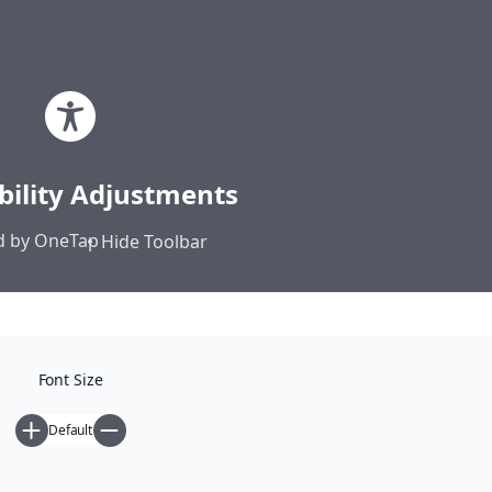
Μετάβαση
Ηλίας Σεκέρης | Ιστολόγιο
στο
περιεχόμενο
Κοινά • Αυτονομία • Άμεση Δημοκρατία
bility Adjustments
Αρχική
 by
OneTap
Hide Toolbar
Κατηγορίες
Font Size
Default