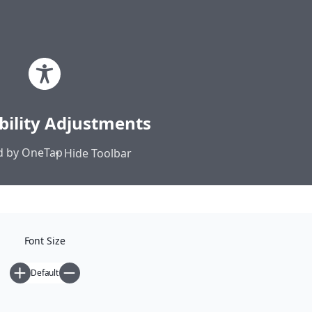
Μετάβαση
Ηλίας Σεκέρης | Ιστολόγιο
στο
περιεχόμενο
Κοινά • Αυτονομία • Άμεση Δημοκρατία
bility Adjustments
Αρχική
 by
OneTap
Hide Toolbar
Κατηγορίες
Font Size
Default