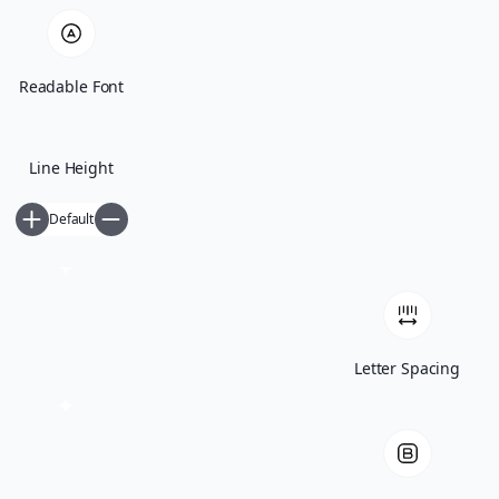
Readable Font
Line Height
Default
Γνώμες / Αναλύσεις
Μεταφράσεις
Πρόσωπα
Όλα τα άρθρα
Letter Spacing
Βιογραφικό
Newsletter
ΕΛ