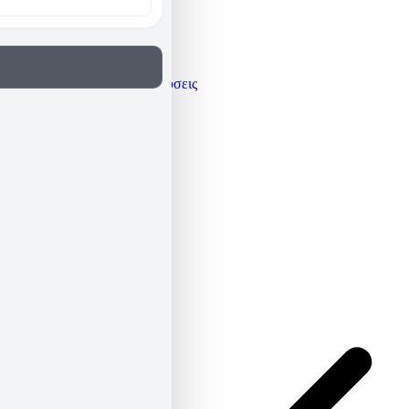
Γνώμες / Αναλύσεις
Μεταφράσεις
Πρόσωπα
Όλα τα άρθρα
Βιογραφικό
Newsletter
ΕΛ