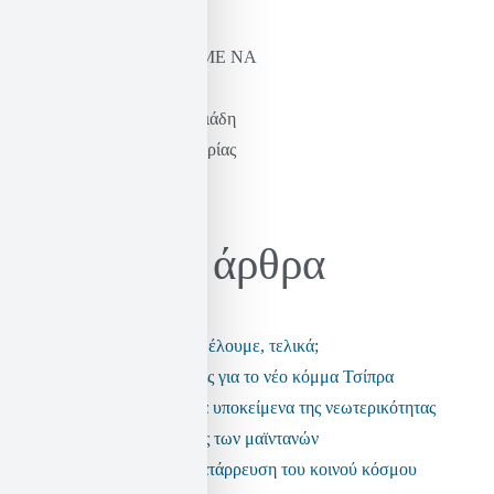
ΝΑ ΞΑΝΑΜΑΘΟΥΜΕ ΝΑ
ΦΑΝΤΑΖΟΜΑΣΤΕ
Η σκέψη του Καστοριάδη
& η πράξη της ελευθερίας
Ηλίας Σεκέρης
Πρόσφατα άρθρα
Τι είδους αστυνομία θέλουμε, τελικά;
Μερικές παρατηρήσεις για το νέο κόμμα Τσίπρα
Τα ανεπαρκή πολιτικά υποκείμενα της νεωτερικότητας
Η εποχή της πολιτικής των μαϊντανών
Τα fake news και η κατάρρευση του κοινού κόσμου