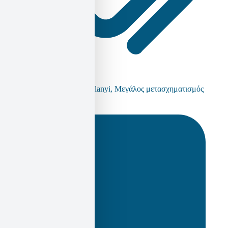
Kari Polanyi Levitt
,
Karl Polanyi
,
Μεγάλος μετασχηματισμός