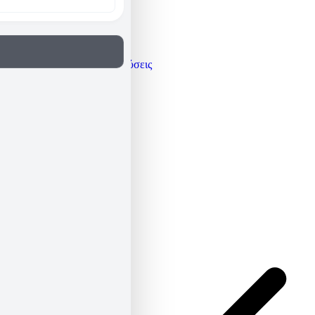
Γνώμες / Αναλύσεις
Μεταφράσεις
Πρόσωπα
Όλα τα άρθρα
Βιογραφικό
Newsletter
ΕΛ