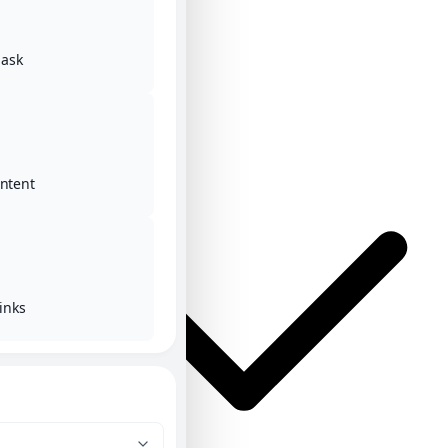
ask
Αρχική
Κατηγορίες
ontent
inks