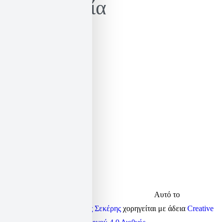
Επικοινωνία
email:
elias@sekeris.gr
facebook:
elias.sekeris
twitter:
elias_sekeris
linkedin:
elsek
Αυτό το
περιεχόμενο από τον
Ηλίας Σεκέρης
χορηγείται με άδεια
Creative