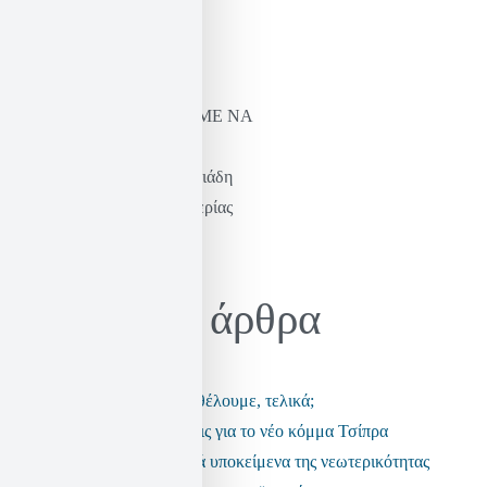
ΝΑ ΞΑΝΑΜΑΘΟΥΜΕ ΝΑ
ΦΑΝΤΑΖΟΜΑΣΤΕ
Η σκέψη του Καστοριάδη
& η πράξη της ελευθερίας
Ηλίας Σεκέρης
Πρόσφατα άρθρα
Τι είδους αστυνομία θέλουμε, τελικά;
Μερικές παρατηρήσεις για το νέο κόμμα Τσίπρα
Τα ανεπαρκή πολιτικά υποκείμενα της νεωτερικότητας