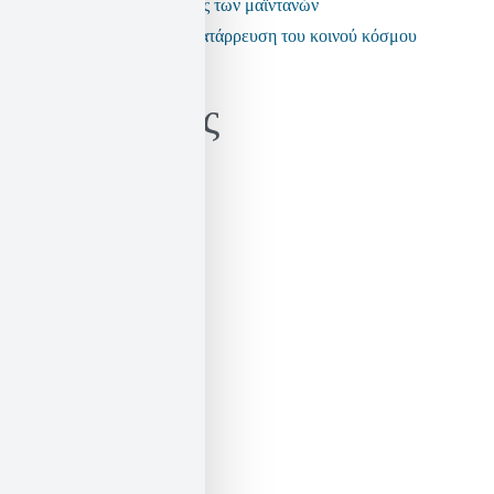
Η εποχή της πολιτικής των μαϊντανών
Τα fake news και η κατάρρευση του κοινού κόσμου
Kατηγορίες
Γνώμες / Αναλύσεις
Μεταφράσεις
Πρόσωπα
Ιστορικό
Ιστορικό