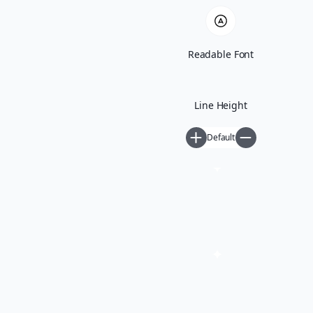
Readable Font
Line Height
Default
Γνώμες / Αναλύσεις
Μεταφράσεις
Πρόσωπα
Όλα τα άρθρα
Βιογραφικό
Newsletter
ΕΛ