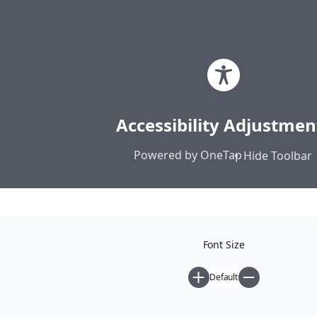
Μετάβαση
Ηλίας Σεκέρης | Ιστολόγιο
στο
περιεχόμενο
Κοινά • Αυτονομία • Άμεση Δημοκρατία
Accessibility Adjustmen
Αρχική
Powered by
OneTap
Hide Toolbar
Κατηγορίες
Font Size
Default