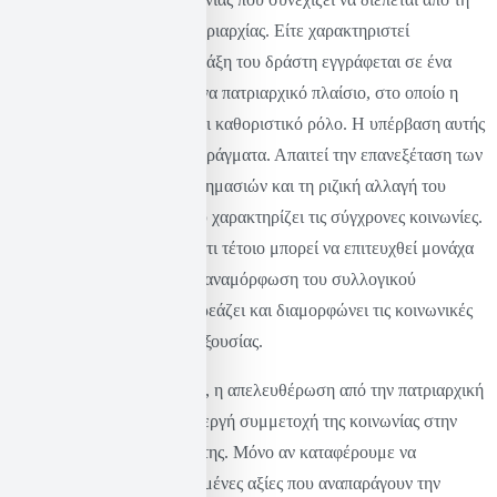
φαντασιακή σημασία της κυριαρχίας. Είτε χαρακτηριστεί
γυναικοκτονία είτε όχι, η πράξη του δράστη εγγράφεται σε ένα
πλαίσιο έμφυλης βίας∙ σε ένα πατριαρχικό πλαίσιο, στο οποίο η
λογική της κυριαρχίας παίζει καθοριστικό ρόλο. Η υπέρβαση αυτής
της λογικής απαιτεί πολλά πράγματα. Απαιτεί την επανεξέταση των
κοινωνικών φαντασιακών σημασιών και τη ριζική αλλαγή του
ανθρωπολογικού τύπου που χαρακτηρίζει τις σύγχρονες κοινωνίες.
Πάγια θέση μας είναι ότι κάτι τέτοιο μπορεί να επιτευχθεί μονάχα
μέσα από μια βαθιά, ριζική αναμόρφωση του συλλογικού
φαντασιακού, το οποίο επηρεάζει και διαμορφώνει τις κοινωνικές
αντιλήψεις και τις σχέσεις εξουσίας.
Η υπέρβαση της κυριαρχίας, η απελευθέρωση από την πατριαρχική
λογική, προϋποθέτει την ενεργή συμμετοχή της κοινωνίας στην
αναδημιουργία του εαυτού της. Μόνο αν καταφέρουμε να
διαρρήξουμε τις βαθιά ριζωμένες αξίες που αναπαράγουν την