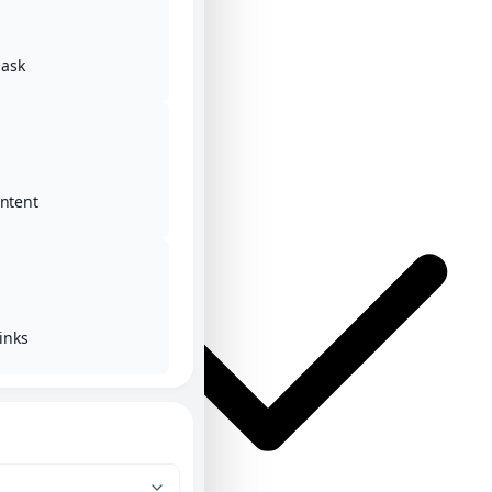
ask
Αρχική
Κατηγορίες
ontent
inks