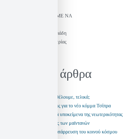
ΝΑ ΞΑΝΑΜΑΘΟΥΜΕ ΝΑ
ΦΑΝΤΑΖΟΜΑΣΤΕ
Η σκέψη του Καστοριάδη
& η πράξη της ελευθερίας
Ηλίας Σεκέρης
Πρόσφατα άρθρα
Τι είδους αστυνομία θέλουμε, τελικά;
Μερικές παρατηρήσεις για το νέο κόμμα Τσίπρα
Τα ανεπαρκή πολιτικά υποκείμενα της νεωτερικότητας
Η εποχή της πολιτικής των μαϊντανών
Τα fake news και η κατάρρευση του κοινού κόσμου