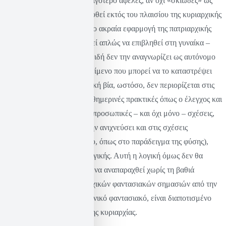
το αυτοκίνητο, θα ήταν το λιγότερο αφελές, αν όχι «σκιώδες» ως
προς τον σκοπό, να ερμηνευθεί εκτός του πλαισίου της κυριαρχικής
φαντασίωσης. Εδώ, στην πιο ακραία εφαρμογή της πατριαρχικής
βίας, ο δράστης δεν επιχειρεί απλώς να επιβληθεί στη γυναίκα –
την δολοφονεί, ακριβώς επειδή δεν την αναγνωρίζει ως αυτόνομο
υποκείμενο, αλλά ως αντικείμενο που μπορεί να το καταστρέψει
κατά βούληση. Η πατριαρχική βία, ωστόσο, δεν περιορίζεται στις
«ακραίες» περιπτώσεις. Καθημερινές πρακτικές όπως ο έλεγχος και
η επιβολή εξουσίας στις διαπροσωπικές – και όχι μόνο – σχέσεις,
(καθώς μπορεί κανείς να την ανιχνεύσει και στις σχέσεις
υποκειμένου – αντικειμένου, όπως στο παράδειγμα της φύσης),
είναι εκφάνσεις της ίδιας λογικής. Αυτή η λογική όμως δεν θα
μπορούσε, με τη σειρά της, να αναπαραχθεί χωρίς τη βαθιά
εσωτερίκευση των πατριαρχικών φαντασιακών σημασιών από την
ίδια την κοινωνία. Το κοινωνικό φαντασιακό, είναι διαποτισμένο
από τη γενικότερη λογική της κυριαρχίας.