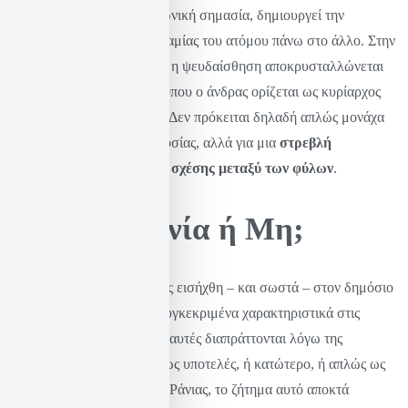
Η κυριαρχία αυτή, ως κοινωνική σημασία, δημιουργεί την
ψευδαίσθηση της παντοδυναμίας του ατόμου πάνω στο άλλο. Στην
περίπτωση της πατριαρχίας, η ψευδαίσθηση αποκρυσταλλώνεται
στον έμφυλο διαχωρισμό, όπου ο άνδρας ορίζεται ως κυρίαρχος
και η γυναίκα ως υποτελής. Δεν πρόκειται δηλαδή απλώς μονάχα
για μια ιεραρχική δομή εξουσίας, αλλά για μια
στρεβλή
φαντασιακή σύλληψη της σχέσης μεταξύ των φύλων
.
Γυναικοκτονία ή Μη;
Η έννοια της γυναικοκτονίας εισήχθη – και σωστά – στον δημόσιο
διάλογο για να αποδώσει συγκεκριμένα χαρακτηριστικά στις
δολοφονίες γυναικών, όταν αυτές διαπράττονται λόγω της
αντίληψης του φύλου τους ως υποτελές, ή κατώτερο, ή απλώς ως
τέτοιο. Στην περίπτωση της Ράνιας, το ζήτημα αυτό αποκτά