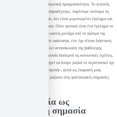
διαπερνούν τη σύγχρονη κοινωνική πραγματικότητα. Το γεγονός
ότι ο δράστης, όπως ο ίδιος παραδέχτηκε, παρέσυρε σκόπιμα τη
γυναίκα με το αυτοκίνητό του, δεν είναι μεμονωμένο έγκλημα και
δεν πρέπει να ιδωθεί ως τέτοιο. Ούτε φυσικά είναι ένα έγκλημα το
οποίο μπορεί να το εξετάσει κανείς μονάχα υπό το πρίσμα της
ψυχιατρικής του σκοπιάς, είτε υφίσταται, είτε όχι τέτοια διάσταση.
Αντίθετα, το έγκλημα αποτελεί αντανάκλαση της βαθύτερης
λογικής της
κυριαρχίας
η οποία διαπερνά τις κοινωνικές σχέσεις.
Μια τέτοια ανάλυση μας οδηγεί να δούμε ριζικά το περιστατικό όχι
ως μια μεμονωμένη «παρεκτροπή», αλλά ως έκφραση μιας
πατριαρχικής τάξης που έχει ριζώσει στις φαντασιακές σημασίες
της κοινωνίας.
Η πατριαρχία ως
φαντασιακή σημασία