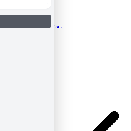
Γνώμες / Αναλύσεις
Μεταφράσεις
Πρόσωπα
Όλα τα άρθρα
Βιογραφικό
Newsletter
ΕΛ