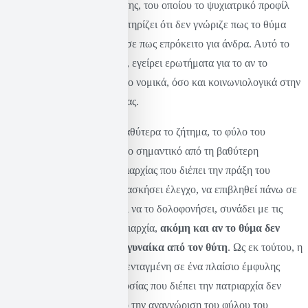
ιδιαίτερη σημασία. Ο δράστης, του οποίου το ψυχιατρικό προφίλ
είναι υπό διερεύνηση, υποστηρίζει ότι δεν γνώριζε πως το θύμα
ήταν γυναίκα και ότι θεώρησε πως επρόκειτο για άνδρα. Αυτό το
επιχείρημα, αν είναι αληθές, εγείρει ερωτήματα για το αν το
περιστατικό εντάσσεται τόσο νομικά, όσο και κοινωνιολογικά στην
κατηγορία της γυναικοκτονίας.
Αν, ωστόσο, εξετάσουμε βαθύτερα το ζήτημα, το φύλο του
θύματος καθίσταται λιγότερο σημαντικό από τη βαθύτερη
πατριαρχική λογική της κυριαρχίας που διέπει την πράξη του
δράστη. Η πρόθεσή του να ασκήσει έλεγχο, να επιβληθεί πάνω σε
ένα άλλο άτομο και εν τέλει να το δολοφονήσει, συνάδει με τις
δομές που επιβάλλει η πατριαρχία,
ακόμη και αν το θύμα δεν
ταυτοποιήθηκε άμεσα ως γυναίκα από τον θύτη
. Ως εκ τούτου, η
πράξη μπορεί να θεωρηθεί ενταγμένη σε ένα πλαίσιο έμφυλης
βίας, διότι η λογική της εξουσίας που διέπει την πατριαρχία δεν
εξαρτάται αποκλειστικά από την αναγνώριση του φύλου του