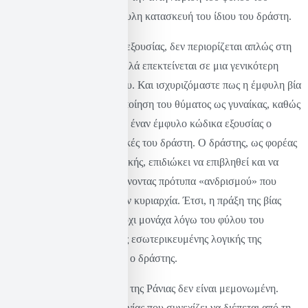
θύματος, αλλά από την έμφυλη κατασκευή του ίδιου του δράστη.
Η πατριαρχία, ως σύστημα εξουσίας, δεν περιορίζεται απλώς στη
σχέση άνδρα – γυναίκας, αλλά επεκτείνεται σε μια γενικότερη
λογική επιβολής και ελέγχου. Και ισχυριζόμαστε πως η έμφυλη βία
δεν προϋποθέτει την ταυτοποίηση του θύματος ως γυναίκας, καθώς
η ίδια η πράξη εδράζεται σε έναν έμφυλο κώδικα εξουσίας ο
οποίος καθορίζει τις πρακτικές του δράστη. Ο δράστης, ως φορέας
αυτής της πατριαρχικής λογικής, επιδιώκει να επιβληθεί και να
ασκήσει έλεγχο, ενσωματώνοντας πρότυπα «ανδρισμού» που
συνδέονται με τη βία και την κυριαρχία. Έτσι, η πράξη της βίας
αποκτά έμφυλη διάσταση, όχι μονάχα λόγω του φύλου του
θύματος, αλλά και λόγω της εσωτερικευμένης λογικής της
κυριαρχίας που ενσαρκώνει ο δράστης.
Με δυο λόγια
,
η περίπτωση της Ράνιας δεν είναι μεμονωμένη.
Είναι ενδεικτική μιας κοινωνίας που συνεχίζει να διέπεται από τη