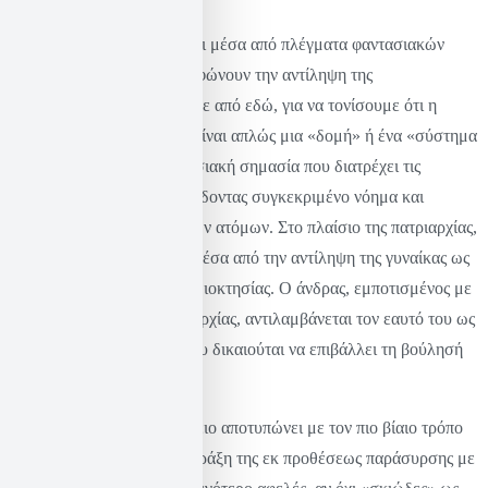
Οι κοινωνίες συγκροτούνται μέσα από πλέγματα φαντασιακών
σημασιών τα οποία διαμορφώνουν την αντίληψη της
πραγματικότητας. Εκκινούμε από εδώ, για να τονίσουμε ότι η
λογική της κυριαρχίας δεν είναι απλώς μια «δομή» ή ένα «σύστημα
εξουσίας», αλλά μια φαντασιακή σημασία που διατρέχει τις
κοινωνικές σχέσεις, προσδίδοντας συγκεκριμένο νόημα και
κατεύθυνση στις πράξεις των ατόμων. Στο πλαίσιο της πατριαρχίας,
η λογική αυτή εκφράζεται μέσα από την αντίληψη της γυναίκας ως
αντικειμένου ελέγχου και ιδιοκτησίας. Ο άνδρας, εμποτισμένος με
την ψευδαίσθηση της κυριαρχίας, αντιλαμβάνεται τον εαυτό του ως
το κυρίαρχο υποκείμενο που δικαιούται να επιβάλλει τη βούλησή
του πάνω στη γυναίκα.
Το περιστατικό στο Ηράκλειο αποτυπώνει με τον πιο βίαιο τρόπο
αυτήν τη λογική. Η ίδια η πράξη της εκ προθέσεως παράσυρσης με