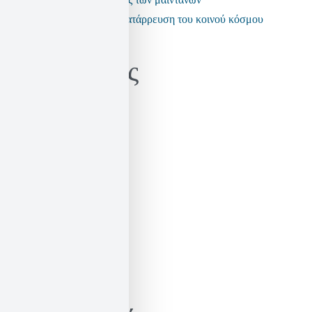
Τα fake news και η κατάρρευση του κοινού κόσμου
Kατηγορίες
Γνώμες / Αναλύσεις
Μεταφράσεις
Πρόσωπα
Ιστορικό
Ιστορικό