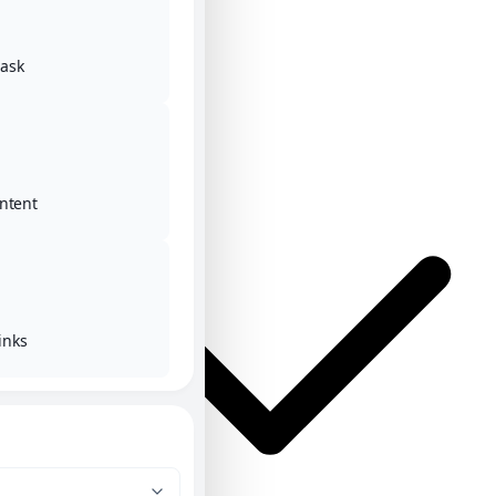
ask
Αρχική
Κατηγορίες
ntent
inks