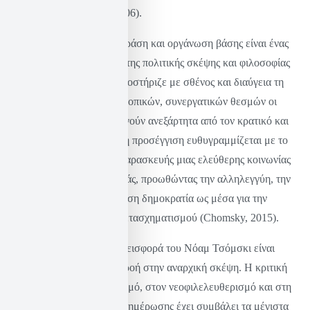
συμφέροντα (Chomsky, 2006).
Η επιμονή του για άμεση δράση και οργάνωση βάσης είναι ένας
ακόμη ακρογωνιαίος λίθος της πολιτικής σκέψης και φιλοσοφίας
του. Ο Τσόμσκι πάντοτε υποστήριζε με σθένος και διαύγεια τη
σημασία της οικοδόμησης τοπικών, συνεργατικών θεσμών οι
οποίοι μπορούν να λειτουργούν ανεξάρτητα από τον κρατικό και
τον εταιρικό έλεγχο. Αυτή η προσέγγιση ευθυγραμμίζεται με το
αναρχικό ιδεώδες της προπαρασκευής μιας ελεύθερης κοινωνίας
μέσα στο κέλυφος της παλιάς, προωθώντας την αλληλεγγύη, την
αλληλοβοήθεια και την άμεση δημοκρατία ως μέσα για την
επίτευξη του κοινωνικού μετασχηματισμού (Chomsky, 2015).
Κλείνοντας, η πολιτική συνεισφορά του Νόαμ Τσόμσκι είναι
τεράστια και με βαθιά επιρροή στην αναρχική σκέψη. Η κριτική
του στον κρατικό καπιταλισμό, στον νεοφιλελευθερισμό και στη
χειραγώγηση των μέσων ενημέρωσης έχει συμβάλει τα μέγιστα