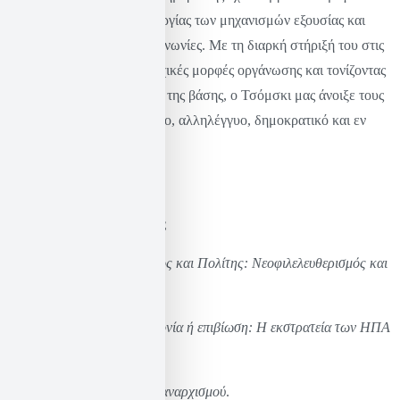
στην κατανόηση της λειτουργίας των μηχανισμών εξουσίας και
ελέγχου στις σύγχρονες κοινωνίες. Με τη διαρκή στήριξή του στις
αποκεντρωμένες, συμμετοχικές μορφές οργάνωσης και τονίζοντας
τη σημασία του ακτιβισμού της βάσης, ο Τσόμσκι μας άνοιξε τους
ορίζοντες για έναν πιο δίκαιο, αλληλέγγυο, δημοκρατικό και εν
τέλει όμορφο κόσμο.
Βιβλιογραφικές αναφορές
Chomsky, Ν. (2002).
Κέρδος και Πολίτης: Νεοφιλελευθερισμός και
παγκόσμια τάξη
.
Chomsky, N. (2006).
Ηγεμονία ή επιβίωση: Η εκστρατεία των ΗΠΑ
για παγκόσμια κυριαρχία
.
Chomsky, N. (2010).
Περί
αναρχισμού
.