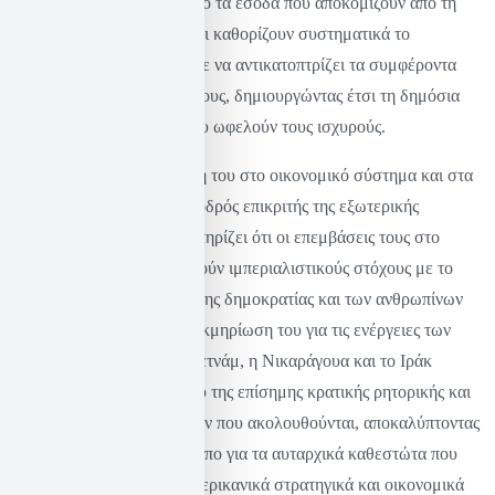
κέρδος και εξαρτώμενες από τα έσοδα που αποκομίζουν από τη
διαφήμιση, χειραγωγούν και καθορίζουν συστηματικά το
περιεχόμενο ειδήσεων ώστε να αντικατοπτρίζει τα συμφέροντα
των εταιρειών και του κράτους, δημιουργώντας έτσι τη δημόσια
συναίνεση για πολιτικές που ωφελούν τους ισχυρούς.
Εκτός όμως από την κριτική του στο οικονομικό σύστημα και στα
ΜΜΕ, ο Τσόμσκι είναι σφοδρός επικριτής της εξωτερικής
πολιτικής των ΗΠΑ. Υποστηρίζει ότι οι επεμβάσεις τους στο
εξωτερικό συχνά εξυπηρετούν ιμπεριαλιστικούς στόχους με το
πρόσχημα της προώθησης της δημοκρατίας και των ανθρωπίνων
δικαιωμάτων. Η εκτενής τεκμηρίωση του για τις ενέργειες των
ΗΠΑ σε χώρες όπως το Βιετνάμ, η Νικαράγουα και το Ιράκ
ανέδειξε τη διαφορά μεταξύ της επίσημης κρατικής ρητορικής και
των πραγματικών πρακτικών που ακολουθούνται, αποκαλύπτοντας
έτσι ένα γενικευμένο πρότυπο για τα αυταρχικά καθεστώτα που
ευθυγραμμίζονται με τα αμερικανικά στρατηγικά και οικονομικά