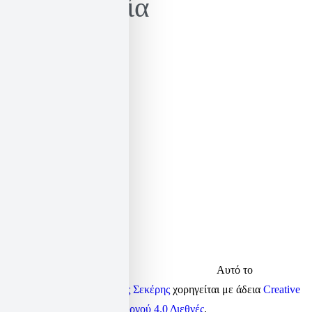
Επικοινωνία
email:
elias@sekeris.gr
facebook:
elias.sekeris
twitter:
elias_sekeris
linkedin:
elsek
Αυτό το
περιεχόμενο από τον
Ηλίας Σεκέρης
χορηγείται με άδεια
Creative
Commons Αναφορά Δημιουργού 4.0 Διεθνές
.