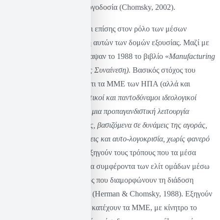
ευημερία και τη δημόσια λογοδοσία (Chomsky, 2002).
Η ανάλυση του επεκτείνεται επίσης στον ρόλο των μέσων
ενημέρωσης στη διατήρηση αυτών των δομών εξουσίας. Μαζί με
τον Έντουαρντ Χέρμαν έγραψαν το 1988 το βιβλίο «
Manufacturing
Consent» (Κατασκευάζοντας Συναίνεση).
Βασικός στόχος του
βιβλίου ήταν να αποδείξει ότι τα ΜΜΕ των ΗΠΑ (αλλά και
γενικώς) είναι «
αποτελεσματικοί και παντοδύναμοι ιδεολογικοί
θεσμοί που πραγματοποιούν μια προπαγανδιστική λειτουργία
υποστήριξης του συστήματος, βασιζόμενα σε δυνάμεις της αγοράς,
εσωτερικοποιημένες υποθέσεις και αυτο-λογοκρισία, χωρίς φανερό
εξαναγκασμό
». Στο βιβλίο εξηγούν τους τρόπους που τα μέσα
ενημέρωσης εξυπηρετούν τα συμφέροντα των ελίτ ομάδων μέσω
μηχανισμών φιλτραρίσματος που διαμορφώνουν τη διάδοση
ειδήσεων και πληροφοριών (Herman & Chomsky, 1988). Εξηγούν
δηλαδή ότι οι εταιρείες που κατέχουν τα ΜΜΕ, με κίνητρο το