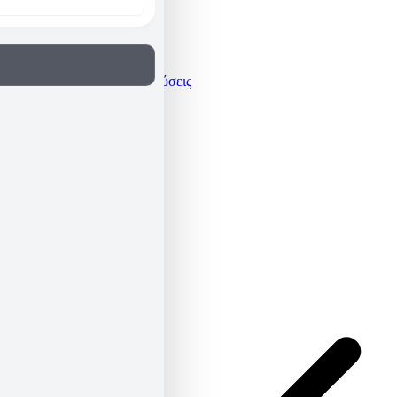
Γνώμες / Αναλύσεις
Μεταφράσεις
Πρόσωπα
Όλα τα άρθρα
Βιογραφικό
Newsletter
ΕΛ