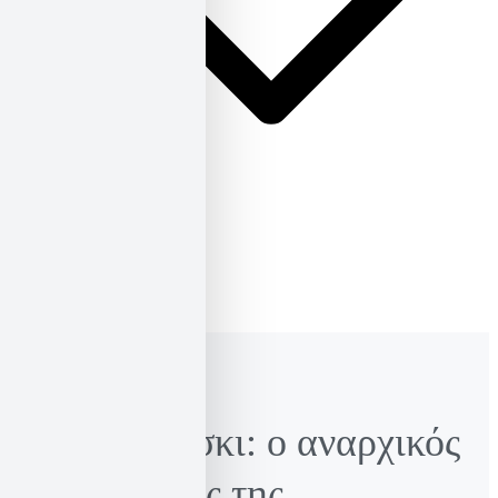
ΕΛ
ΕΝ
Νόαμ Τσόμσκι: o αναρχικός
αρχιτέκτονας της