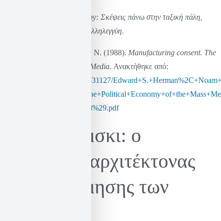
Chomsky, N. (2015).
Occupy
: Σκέψεις πάνω στην ταξική πάλη,
στην επανάσταση και στην αλληλεγγύη
.
Herman, E. S., & Chomsky, N. (1988).
Manufacturing consent. The
Political Economy of Mass Media
. Ανακτήθηκε από:
https://we.riseup.net/assets/331127/Edward+S.+Herman%2C+Noa
Manufacturing+Consent+The+Political+Economy+of+the+Mass+Me
Pantheon+Books+%281988%29.pdf
Νόαμ Τσόμσκι: o
αναρχικός αρχιτέκτονας
της αποδόμησης των
ΜΜΕ