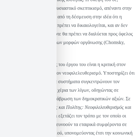
χαρακτηρίζεται από βαθύ, ουσιαστικό σκεπτικισμό, απέναντι στην
ιεραρχική εξουσία αλλά και από τη δέσμευση στην ιδέα ότι η
εξουσία για να είναι νόμιμη πρέπει να δικαιολογείται, και αν δεν
μπορεί να δικαιολογηθεί, τότε θα πρέπει να διαλύεται προς όφελος
πιο συμμετοχικών και δίκαιων μορφών οργάνωσης (Chomsky,
2010).
Μία από τις κεντρικές αρχές του έργου του είναι η κριτική στον
κρατικό καπιταλισμό και στον νεοφιλελευθερισμό. Υποστηρίζει ότι
αυτά τα οικονομικοπολιτικά συστήματα συγκεντρώνουν τον
πλούτο και την εξουσία στα χέρια των λίγων, οδηγώντας σε
συστημική ανισότητα και διάβρωση των δημοκρατικών αξιών. Σε
βιβλία του όπως το «
Κέρδος και Πολίτης: Νεοφιλελευθερισμός και
παγκόσμια τάξη
» ο Τσόμσκι εξετάζει τον τρόπο με τον οποίο οι
νεοφιλελεύθερες πολιτικές ευνοούν τα εταιρικά συμφέροντα σε
βάρος του γενικού πληθυσμού, υπονομεύοντας έτσι την κοινωνική