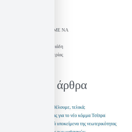
ΝΑ ΞΑΝΑΜΑΘΟΥΜΕ ΝΑ
ΦΑΝΤΑΖΟΜΑΣΤΕ
Η σκέψη του Καστοριάδη
& η πράξη της ελευθερίας
Ηλίας Σεκέρης
Πρόσφατα άρθρα
Τι είδους αστυνομία θέλουμε, τελικά;
Μερικές παρατηρήσεις για το νέο κόμμα Τσίπρα
Τα ανεπαρκή πολιτικά υποκείμενα της νεωτερικότητας
Η εποχή της πολιτικής των μαϊντανών