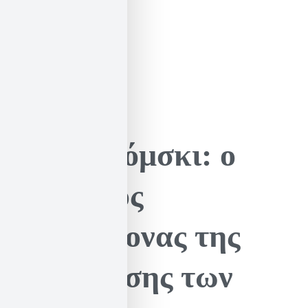
Νόαμ Τσόμσκι: o
αναρχικός
αρχιτέκτονας της
αποδόμησης των