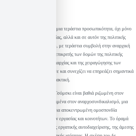
ΜΜΕ
Ο Νόαμ
Τσόμσκι
αποτελεί μια τεράστια προσωπικότητα, όχι μόνο
στον τομέα της γλωσσολογίας, αλλά και σε αυτόν της πολιτικής
θεωρίας και του ακτιβισμού, με τεράστια συμβολή στην αναρχική
σκέψη. Όντας ακούραστος επικριτής των δομών της πολιτικής
εξουσίας, της εταιρικής κυριαρχίας και της χειραγώγησης των
ΜΜΕ, το έργο του επηρέασε και συνεχίζει να επηρεάζει σημαντικά
την αναρχική θεωρία και πρακτική.
Η πολιτική φιλοσοφία του Τσόμσκι είναι βαθιά ριζωμένη στον
αναρχισμό και πιο συγκεκριμένα στον αναρχοσυνδικαλισμό, μια
υπόθεση που υποστηρίζει μια αποκεντρωμένη ομοσπονδία
αυτοδιαχειριζόμενων χώρων εργασίας και κοινοτήτων. Το όραμά
του βασίζεται στις αρχές της εργατικής αυτοδιαχείρισης, της άμεσης
δημοκρατίας και της κοινωνικής ισότητας. Η σκέψη του δε,