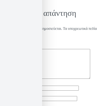
άρθρων
Αφήστε μια απάντηση
Η ηλ. διεύθυνση σας δεν δημοσιεύεται.
Τα υποχρεωτικά πεδία
σημειώνονται με
*
Σχόλιο
*
Όνομα
*
Email
*