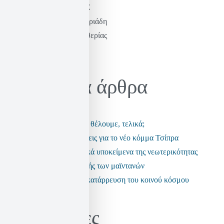
ΦΑΝΤΑΖΟΜΑΣΤΕ
Η σκέψη του Καστοριάδη
& η πράξη της ελευθερίας
Ηλίας Σεκέρης
Πρόσφατα άρθρα
Τι είδους αστυνομία θέλουμε, τελικά;
Μερικές παρατηρήσεις για το νέο κόμμα Τσίπρα
Τα ανεπαρκή πολιτικά υποκείμενα της νεωτερικότητας
Η εποχή της πολιτικής των μαϊντανών
Τα fake news και η κατάρρευση του κοινού κόσμου
Kατηγορίες