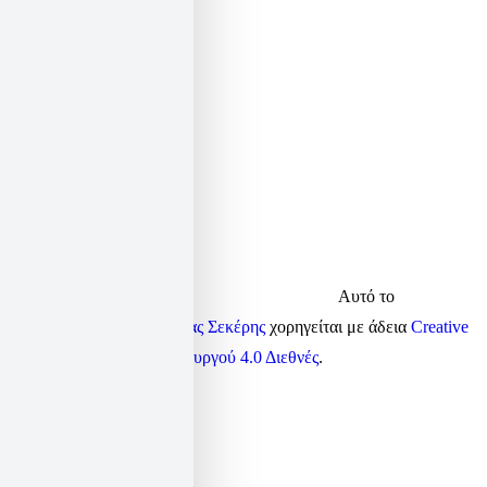
twitter:
elias_sekeris
linkedin:
elsek
Αυτό το
περιεχόμενο από τον
Ηλίας Σεκέρης
χορηγείται με άδεια
Creative
Commons Αναφορά Δημιουργού 4.0 Διεθνές
.
Κ
π
τ