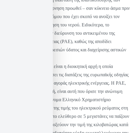
δημόσιων αγαθών, η κυβέρνηση προωθεί – σαν κύκνειο άσμα πριν
τις εκλογές – ένα σχέδιο νόμου που έχει σκοπό να ανοίξει τον
δρόμο για την ιδιωτικοποίηση του νερού. Ειδικότερα, το
νομοσχέδιο έχει στόχο την διεύρυνση του αντικειμένου της
Ρυθμιστικής Αρχής Ενέργειας (ΡΑΕ), καθώς της αποδίδει
αρμοδιότητες επί των υπηρεσιών ύδατος και διαχείρισης αστικών
αποβλήτων.
Θυμίζουμε εδώ ότι η ΡΑΕ είναι η διοικητική αρχή η οποία
συστάθηκε για να εφαρμόσει τις διατάξεις της ευρωπαϊκής οδηγίας
για την απελευθέρωση της αγοράς ηλεκτρικής ενέργειας. Η ΡΑΕ,
σαν ανεξάρτητη δήθεν αρχή, είναι αυτή που όρισε την ανώνυμη
εταιρεία που ακούει στο όνομα Ελληνικό Χρηματιστήριο
Ενέργειας ως διαμορφωτή της τιμής του ηλεκτρικού ρεύματος στη
χώρα. Κοντολογίς, έδωσε το ελεύθερο σε 5 μεγιστάνες να παίζουν
μπάλα μεταξύ τους, να εκτοξεύουν την τιμή της κιλοβατώρας κατά
το δοκούν και να βγάζουν αδιανόητα κέρδη εκμεταλλευόμενοι την