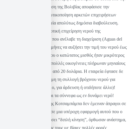
πίεση του ΔΝΤ, η κυβέρνηση της Βολιβίας αποφάσισε την
αποκρατικοποίηση και ιδιωτικοποίηση αρκετών επιχειρήσεων
κοινής ωφέλειας χωρίς καμία απολύτως δημόσια διαβούλευση.
Μια από αυτές ήταν η δημοτική επιχείρηση νερού της
Κοτσαμπάμπα. Η εταιρεία που ανέλαβε τη διαχείριση (Aguas del
Tunari) έφτασε μέσα σε 4 μήνες να αυξήσει την τιμή του νερού έως
και 300%. Σε μια χώρα όπου ο κατώτατος μισθός ήταν μικρότερος
από 100 δολάρια το μήνα, πολλές οικογένειες πλήρωναν μηνιαίους
λογαριασμούς νερού πάνω από 20 δολάρια. Η εταιρεία έφτασε δε
στο να καταστήσει παράνομη τη συλλογή βρόχινου νερού για
οποιαδήποτε χρήση (πόσιμο, για άρδευση ή οτιδήποτε άλλο)!
Αξίωναν δηλαδή ακόμα και τα σύννεφα ως εν δυνάμει νερό!
Προφανώς, οι άνθρωποι της Κοτσαμπάμπα δεν έμειναν άπραγοι σε
όλη αυτή τη λεηλασία και σε μια υπέροχη εφαρμογή αυτού που ο
Polanyi είχε κάποτε ονομάσει “διπλή κίνηση”, όρθωσαν ανάστημα,
κλιμάκωσαν τις αντιδράσεις τους με βίαιες πολλές φορές