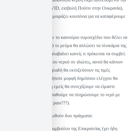
παγκόσμια συγκυρία (COVID, εισβολή Πούτιν στην Ουκρανία),
την ώρα που η κυβέρνηση μοιράζει κουπόνια για να καταφέρουμε
να επιβιώσουμε.
Η ΡΑΕ λοιπόν σύμφωνα με το καινούριο νομοσχέδιο που θέλει να
περάσει η κυβέρνηση, μετά το ρεύμα θα απλώσει τα πλοκάμια της
και στο νερό. Εύκολα καταλαβαίνει κανείς τι πρόκειται να συμβεί.
Θα ανατεθεί η διαχείριση του νερού σε ιδιώτες, αυτοί θα κάνουν
αυτό που κάνουν πάντα, δηλαδή θα εκτοξεύσουν τις τιμές
ανεξέλεγκτα, αφού οποιαδήποτε μορφή δημόσιου ελέγχου θα
απαξιωθεί. Την ίδια στιγμή εμείς θα συνεχίζουμε να είμαστε
εξαθλιωμένοι και θα προσπαθούμε να πληρώσουμε το νερό με
κάποιο επιδοματάκι (water pass???).
Τώρα εδώ αξίζει να σημειωθούν δυο πράγματα:
Το ένα είναι ότι το Συμβούλιο της Επικρατείας έχει ήδη