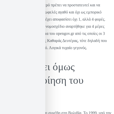
αποφασίσει ότι το νερό πρέπει να προστατευτεί και να
διαχειριστεί ως κοινωφελές αγαθό και όχι ως εμπορικό
προϊόν. Μάλιστα το έχει αποφασίσει όχι 1, αλλά 4 φορές.
Το άλλο είναι ότι το νομοσχέδιο αναρτήθηκε για 4 μέρες
μόνο στην πλατφόρμα του opengov.gr από τις οποίες οι 3
ήταν το τριήμερο της Καθαράς Δευτέρας, τότε δηλαδή που
όλοι πετάνε χαρταετό. Λογικά τυχαίο γεγονός.
Τι σημαίνει όμως
ιδιωτικοποίηση του
νερού;
Ας δούμε για παράδειγμα τι συνέβη στη Βολιβία. Το 1999, υπό την