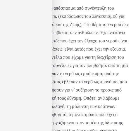
Κλείνοντας, παραθέτω ένα απόσπασμα από συνέντευξη του
εμβληματικού Oscar Olivera, (εκπρόσωπος του Συνασπισμού για
την Υπεράσπιση του Νερού και της Ζωής): “Το θέμα του νερού δεν
έχει να κάνει μόνο με την επιβίωση των ανθρώπων. Έχει να κάνει
με την ίδια την εξουσία. Αυτός που έχει τον έλεγχο του νερού είναι
αυτός που παίρνει τις αποφάσεις, είναι αυτός που έχει την εξουσία.
Μέχρι τώρα και τα δύο μοντέλα που είχαμε για τη διαχείριση του
νερού είχαν πολύ άσχημες συνέπειες για τον πληθυσμό: από τη μία
οι ιδιωτικές εταιρείες έβλεπαν το νερό ως εμπόρευμα, από την
άλλη οι πολιτικοί και το κράτος έβλεπαν το νερό ως προνόμιο, που
μπορούσαν να χρησιμοποιήσουν για ν’ αυξήσουν το προσωπικό
τους όφελος και την πολιτική τους δύναμη. Οπότε, αν λάβουμε
υπόψη μας την κλιματική αλλαγή, τη μόλυνση των υδάτινων
πόρων, τον πιθανό υπερπληθυσμό, ο μόνος τρόπος που έχει ο
γενικός πληθυσμός και οι εργαζόμενοι στον τομέα της ύδρευσης
για την επιβίωση είναι να έχουν οι ίδιοι ένα μεγάλο, ένα πολύ