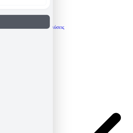
Γνώμες / Αναλύσεις
Μεταφράσεις
Πρόσωπα
Όλα τα άρθρα
Βιογραφικό
Newsletter
ΕΛ