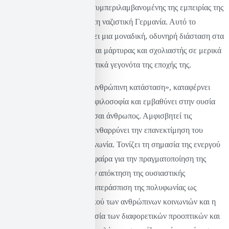
γεγονότα του 20ού αιώνα, συμπεριλαμβανομένης της εμπειρίας της
ως Εβραία πρόσφυγας από τη ναζιστική Γερμανία. Αυτό το
βιωματικό πλαίσιο προσδίδει μια μοναδική, οδυνηρή διάσταση στα
γραπτά της, καθώς καθίσταται μάρτυρας και σχολιαστής σε μερικά
από τα πλέον μετασχηματιστικά γεγονότα της εποχής της.
Στο magnum opus της, «Η ανθρώπινη κατάσταση», καταφέρνει
βαθιές τομές στην πολιτική φιλοσοφία και εμβαθύνει στην ουσία
του τι σημαίνει τελικά να είσαι άνθρωπος. Αμφισβητεί τις
συμβατικές αντιλήψεις και ενθαρρύνει την επανεκτίμηση του
ρόλου του ατόμου στην κοινωνία. Τονίζει τη σημασία της ενεργού
συμμετοχής στη δημόσια σφαίρα για την πραγματοποίηση της
αληθινής ελευθερίας και την απόκτηση της ουσιαστικής
ανθρώπινης ταυτότητας. Η υπεράσπιση της πολυφωνίας ως
θεμελιώδους χαρακτηριστικού των ανθρώπινων κοινωνιών και η
έμφαση που δίνει στη σημασία των διαφορετικών προοπτικών και