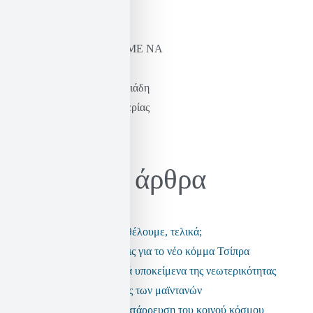
ΝΑ ΞΑΝΑΜΑΘΟΥΜΕ ΝΑ
ΦΑΝΤΑΖΟΜΑΣΤΕ
Η σκέψη του Καστοριάδη
& η πράξη της ελευθερίας
Ηλίας Σεκέρης
Πρόσφατα άρθρα
Τι είδους αστυνομία θέλουμε, τελικά;
Μερικές παρατηρήσεις για το νέο κόμμα Τσίπρα
Τα ανεπαρκή πολιτικά υποκείμενα της νεωτερικότητας
Η εποχή της πολιτικής των μαϊντανών
Τα fake news και η κατάρρευση του κοινού κόσμου