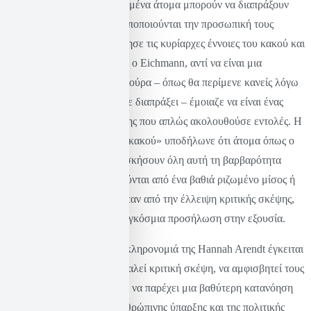
Υπονοώντας ότι τα συνηθισμένα άτομα μπορούν να διαπράξουν
αποτρόπαιες πράξεις όταν αποποιούνται την προσωπική τους
ευθύνη, η Arendt αμφισβήτησε τις κυρίαρχες έννοιες του κακού και
της ηθικής. Παρατήρησε ότι ο Eichmann, αντί να είναι μια
τερατώδης φανατισμένη φιγούρα – όπως θα περίμενε κανείς λόγω
των φρικαλεοτήτων που είχε διαπράξει – έμοιαζε να είναι ένας
συνηθισμένος γραφειοκράτης που απλώς ακολουθούσε εντολές. Η
φράση της «κοινοτοπία του κακού» υποδήλωνε ότι άτομα όπως ο
Eichmann μπορούσαν να ασκήσουν όλη αυτή τη βαρβαρότητα
χωρίς απαραίτητα να οδηγούνται από ένα βαθιά ριζωμένο μίσος ή
κακία. Αντίθετα, υποκινούνταν από την έλλειψη κριτικής σκέψης,
αλλά και μια ανησυχητικά εγκόσμια προσήλωση στην εξουσία.
Ουσιαστικά, η πνευματική κληρονομιά της Hannah Arendt έγκειται
στην ικανότητά της να προκαλεί κριτική σκέψη, να αμφισβητεί τους
καθιερωμένους κανόνες και να παρέχει μια βαθύτερη κατανόηση
της πολυπλοκότητας της ανθρώπινης ύπαρξης και της πολιτικής