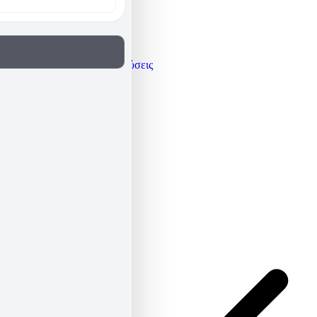
Γνώμες / Αναλύσεις
Μεταφράσεις
Πρόσωπα
Όλα τα άρθρα
Βιογραφικό
Newsletter
ΕΛ