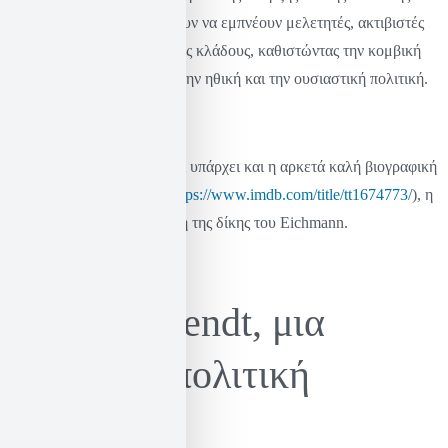
ζωής. Οι ιδέες της συνεχίζουν να εμπνέουν μελετητές, ακτιβιστές
και στοχαστές σε όλους τους κλάδους, καθιστώντας την κομβική
φιγούρα στη συζήτηση για την ηθική και την ουσιαστική πολιτική.
——
* Για όποια/ον ενδιαφέρεται υπάρχει και η αρκετά καλή βιογραφική
ταινία “Hannah Arendt” (
https://www.imdb.com/title/tt1674773/
), η
οποία εστιάζει στην κάλυψη της δίκης του Eichmann.
Hannah Arendt, μια
σπουδαία πολιτική
φιλόσοφος