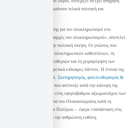
στη ζωτικότητα του δημόσιου λόγου, συνεχίζει να έχει απήχηση
στις συζητήσεις για το τι σημαίνουν τελικά πολιτική και
δημοκρατία.
Πέρα από αυτό, η ανάλυσή της για τον ολοκληρωτισμό στο
θεμελιώδες έργο της «Οι απαρχές του ολοκληρωτισμού», αποτελεί
πρωτοποριακή συμβολή στην πολιτική σκέψη. Οι γνώσεις που
προσέφερε για τη φύση των ολοκληρωτικών καθεστώτων, τη
διάβρωση των ατομικών ελευθεριών και τη χειραγώγηση των
κοινωνιών παραμένουν εξαιρετικά επίκαιρες πάντοτε. Η έννοια της
«κοινοτοπίας του κακού» (βλ.
Συντηρητισμός, φιλελευθερισμός &
εκφασισμός της κοινωνίας
), που ανέπτυξε κατά την κάλυψη της
δίκης του Adolf Eichmann – ενός υψηλόβαθμου αξιωματούχου των
Ναζί και βασικού αρχιτέκτονα του Ολοκαυτώματος κατά τη
διάρκεια του Β’ Παγκοσμίου Πολέμου – έφερε επανάσταση στις
αντιλήψεις για την ηθική και την ανθρώπινη ευθύνη.