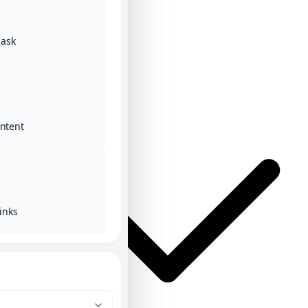
ask
Αρχική
Κατηγορίες
ontent
inks