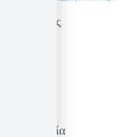
Kατηγορίες
Γνώμες / Αναλύσεις
Μεταφράσεις
Πρόσωπα
Ιστορικό
Ιστορικό
Επικοινωνία