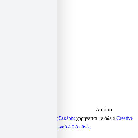
email:
elias@sekeris.gr
facebook:
elias.sekeris
twitter:
elias_sekeris
linkedin:
elsek
Αυτό το
περιεχόμενο από τον
Ηλίας Σεκέρης
χορηγείται με άδεια
Creative
Commons Αναφορά Δημιουργού 4.0 Διεθνές
.