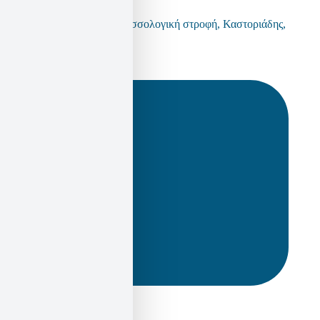
Foucault
,
Wittgenstein
,
γλωσσολογική στροφή
,
Καστοριάδης
,
ριζικό φαντασιακό