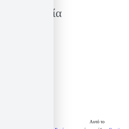
Επικοινωνία
email:
elias@sekeris.gr
facebook:
elias.sekeris
twitter:
elias_sekeris
linkedin:
elsek
Αυτό το