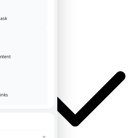
ask
Αρχική
Κατηγορίες
ontent
inks