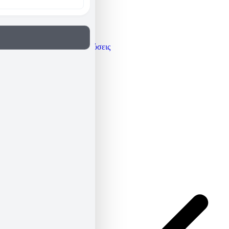
Γνώμες / Αναλύσεις
Μεταφράσεις
Πρόσωπα
Όλα τα άρθρα
Βιογραφικό
Newsletter
ΕΛ