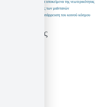
Τα ανεπαρκή πολιτικά υποκείμενα της νεωτερικότητας
Η εποχή της πολιτικής των μαϊντανών
Τα fake news και η κατάρρευση του κοινού κόσμου
Kατηγορίες
Γνώμες / Αναλύσεις
Μεταφράσεις
Πρόσωπα
Ιστορικό
Ιστορικό