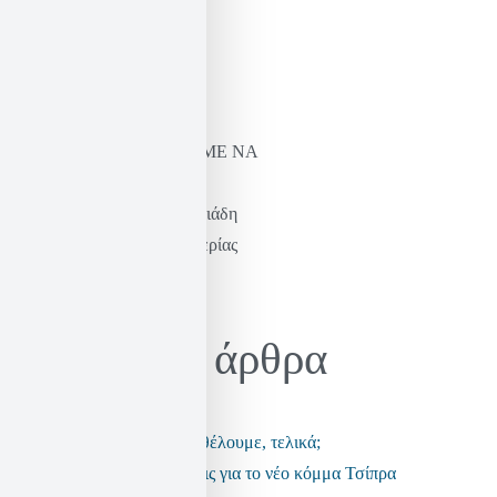
ΝΑ ΞΑΝΑΜΑΘΟΥΜΕ ΝΑ
ΦΑΝΤΑΖΟΜΑΣΤΕ
Η σκέψη του Καστοριάδη
& η πράξη της ελευθερίας
Ηλίας Σεκέρης
Πρόσφατα άρθρα
Τι είδους αστυνομία θέλουμε, τελικά;
Μερικές παρατηρήσεις για το νέο κόμμα Τσίπρα