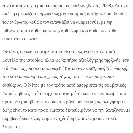
ξανά και ξανά, για μια άπειρη σειρά κύκλων (Νίτσε, 2008). Αυτή η
σκέψη εμφανίζεται αρχικά ως μια «κοσμική κατάρα» που βαραίνει
τον άνθρωπο, καθώς τον αναγκάζει να αναμετρηθεί με την
πιθανότητα ότι κάθε απόφαση, κάθε χαρά και κάθε πόνος θα
επιστρέφει αιώνια.
Ωστόσο, η έννοια αυτή δεν προτείνεται ως ένα φαταλιστικό
μοντέλο της ιστορίας, αλλά ως κριτήριο αξιολόγησης της ζωής:
εάν
ο άνθρωπος μπορεί να αποδεχτεί την αιώνια επιστροφή της ύπαρξής
του με ενθουσιασμό και χωρίς τύψεις, τότε είναι πραγματικά
ελεύθερος
. Ο Νίτσε με τον τρόπο αυτό απορρίπτει τις συμβατικές
δυτικές ηθικές – τόσο τη χριστιανική, όσο και την καντιανή – και
προτείνει μια ηθική στην οποία η μόνη αυθεντική αξιολόγηση της
ζωής είναι το κατά πόσο είμαστε διατεθειμένοι να την ξαναζήσουμε
ακριβώς όπως είναι, χωρίς ενοχές ή προσμονές μεταφυσικής
λύτρωσης.