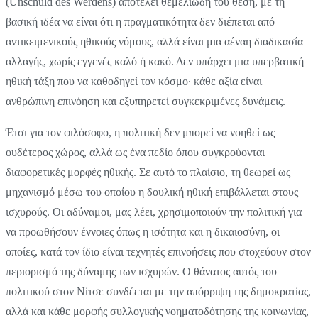
(Unschuld des Werdens) αποτελεί θεμελιώδη του θέση, με τη
βασική ιδέα να είναι ότι η πραγματικότητα δεν διέπεται από
αντικειμενικούς ηθικούς νόμους, αλλά είναι μια αέναη διαδικασία
αλλαγής, χωρίς εγγενές καλό ή κακό. Δεν υπάρχει μια υπερβατική
ηθική τάξη που να καθοδηγεί τον κόσμο· κάθε αξία είναι
ανθρώπινη επινόηση και εξυπηρετεί συγκεκριμένες δυνάμεις.
Έτσι για τον φιλόσοφο, η πολιτική δεν μπορεί να νοηθεί ως
ουδέτερος χώρος, αλλά ως ένα πεδίο όπου συγκρούονται
διαφορετικές μορφές ηθικής. Σε αυτό το πλαίσιο, τη θεωρεί ως
μηχανισμό μέσω του οποίου η δουλική ηθική επιβάλλεται στους
ισχυρούς. Οι αδύναμοι, μας λέει, χρησιμοποιούν την πολιτική για
να προωθήσουν έννοιες όπως η ισότητα και η δικαιοσύνη, οι
οποίες, κατά τον ίδιο είναι τεχνητές επινοήσεις που στοχεύουν στον
περιορισμό της δύναμης των ισχυρών. Ο θάνατος αυτός του
πολιτικού στον Νίτσε συνδέεται με την απόρριψη της δημοκρατίας,
αλλά και κάθε μορφής συλλογικής νοηματοδότησης της κοινωνίας,