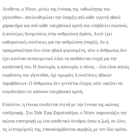
Αντίθετα, ο Νίτσε, μέσω της έννοιας της «αθωότητας του
γίγνεσθαι», απελευθερώνει την ύπαρξη από κάθε εγγενή ηθικό
χαρακτήρα και από κάθε υπερβατικό κριτή που επιβάλλει σκοπούς
ή ανώτερες δεσμεύσεις στην ανθρώπινη δράση. Αυτό έχει
καθοριστικές συνέπειες για την ανθρώπινη ύπαρξη. Αν η
πραγματικότητα δεν είναι ηθικά φορτισμένη, τότε ο άνθρωπος δεν
έχει κανέναν αντικειμενικό λόγο να αισθάνεται ενοχή για την
κατάστασή του. Η δυστυχία, η αποτυχία, ο πόνος – όλα είναι απλώς
εκφάνσεις του γίγνεσθαι, όχι τιμωρίες ή συνέπειες ηθικών
παραβάσεων. Ο άνθρωπος δεν γεννιέται ένοχος ούτε οφείλει να
λογοδοτήσει σε κάποιον υπερβατικό κριτή.
Επιπλέον, η έννοια συνδέεται στενά με την έννοια της
αιώνιας
επιστροφής
. Στο
Τάδε Έφη Ζαρατούστρα
, ο Νίτσε παρουσιάζει την
αιώνια επιστροφή ως ένα υποθετικό σενάριο όπου η ζωή, σε όλες
τις λεπτομέρειές της, επαναλαμβάνεται ακριβώς με τον ίδιο τρόπο,